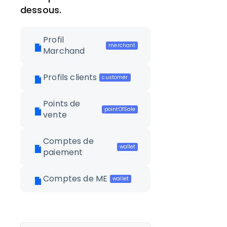
dessous.
Profil
merchant
Marchand
Profils clients
customer
Points de
pointOfSale
vente
Comptes de
wallet
paiement
Comptes de ME
wallet