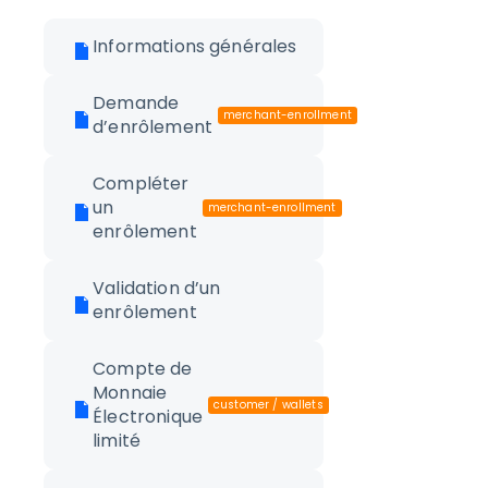
Informations générales
Demande
merchant-enrollment
d’enrôlement
Compléter
un
merchant-enrollment
enrôlement
Validation d’un
enrôlement
Compte de
Monnaie
customer / wallets
Électronique
limité